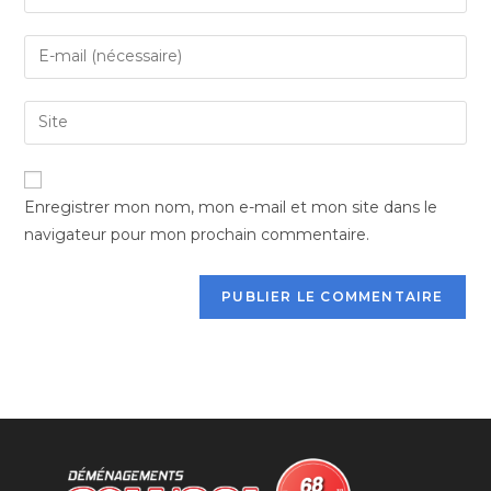
your
name
Enter
or
your
username
email
Saisir
to
address
l’URL
comment
to
de
comment
votre
Enregistrer mon nom, mon e-mail et mon site dans le
site
navigateur pour mon prochain commentaire.
(facultatif)